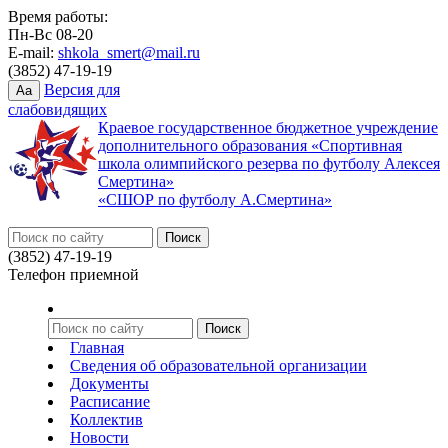
Время работы:
Пн-Вс 08-20
E-mail:
shkola_smert@mail.ru
(3852) 47-19-19
Версия для
Aa
слабовидящих
Краевое государственное бюджетное учреждение
дополнительного образования «Спортивная
школа олимпийского резерва по футболу Алексея
Смертина»
«СШОР по футболу А.Смертина»
(3852) 47-19-19
Телефон приемной
Главная
Сведения об образовательной организации
Документы
Расписание
Коллектив
Новости