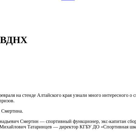
а ВДНХ
враля на стенде Алтайского края узнали много интересного о с
призов.
я Смертина.
адьевич Смертин — спортивный функционер, экс-капитан сбор
й Михайлович Татаринцев — директор КГБУ ДО «Спортивная шко