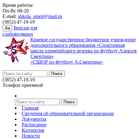
Время работы:
Пн-Вс 08-20
E-mail:
shkola_smert@mail.ru
(3852) 47-19-19
Версия для
Aa
слабовидящих
Краевое государственное бюджетное учреждение
дополнительного образования «Спортивная
школа олимпийского резерва по футболу Алексея
Смертина»
«СШОР по футболу А.Смертина»
(3852) 47-19-19
Телефон приемной
Главная
Сведения об образовательной организации
Документы
Расписание
Коллектив
Новости