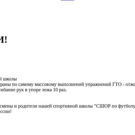
И!
ей школы
страны по самому массовому выполнений упражнений ГТО - отж
ибание рук в упоре лежа 10 раз.
ртсмены и родители нашей спортивной школы "СШОР по футболу
оссии!