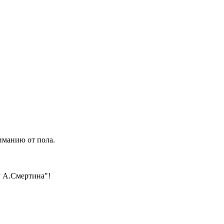
иманию от пола.
 А.Смертина"!