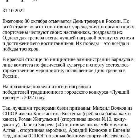
31.10.2022
Ежегодно 30 октября отмечается День тренера в России. По
всей стране во всех спортивных учреждениях и организациях
спортсмены чествуют своих наставников, поздравляя их.
Однако для тренера всегда лучшей наградой останутся успехи
и достижения его воспитанников. Их победы – это всегда и
победы тренеров.
В краевой столице по инициативе администрации Барнаула в
лице комитета по физической культуре и спорту состоялось
торжественное мероприятие, посвященное Дню тренера в
России.
На празднике подвели итоги и наградили
победителей традиционного городского конкурса «Лучший
тренер» в 2022 году.
Так, лучшими тренерами были признаны: Михаил Волков из
СШОР имени Константина Костенко (гребля на байдарках и
каноэ), Роман Жигульский (спортивная школа №10, джиу-
джитсу), Лариса Зверева («Спортивная школа «Жемчужина
Алтая», спортивная аэробика), Аркадий Конюхов и Евгения
Черданцева (СШОР по конькобежному спорту «Клевченя»),