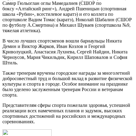
Самир Гюльоглан оглы Мамедалиев (СШОР по
боксу «Алтайский ринг»), Андрей Пшеницын (спортивная
школа «Рубин», всестилевое каратэ) и его коллега по
спортшколе Вадим Томас (каратэ), Николай Шабалин (СШОР
по футболу А.Смертина) и Михаил Шуваев (спортшкола №9,
тяжелая атлетика).
В число лучших спортсменов вошли барнаульцы Никита
Демин и Виктор Жарков, Иван Козлов и Георгий
Криволуцкий, Анастасия Лухнева, Сергей Найдин, Никита
Черноусов, Мария Чикильдик, Кирилл Шаповалов и София
Штиль.
Также тренерам вручены городские награды за многолетний
добросовестный труд и большой вклад в развитие физической
культуры и спорта в городе. Особое внимание на празднике
было уделено заслуженным тренерам России и ветеранам
спорта.
Представителям сферы спорта пожелали здоровья, успешной
реализации всех намеченных планов и задумок, высоких
спортивных достижений на российских и международных
соревнованиях.