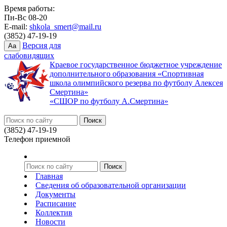
Время работы:
Пн-Вс 08-20
E-mail:
shkola_smert@mail.ru
(3852) 47-19-19
Версия для
Aa
слабовидящих
Краевое государственное бюджетное учреждение
дополнительного образования «Спортивная
школа олимпийского резерва по футболу Алексея
Смертина»
«СШОР по футболу А.Смертина»
(3852) 47-19-19
Телефон приемной
Главная
Сведения об образовательной организации
Документы
Расписание
Коллектив
Новости