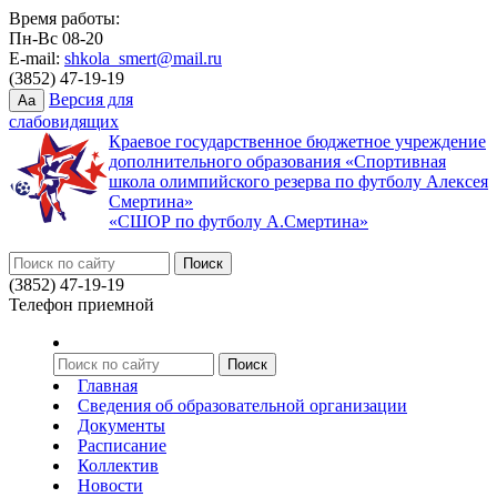
Время работы:
Пн-Вс 08-20
E-mail:
shkola_smert@mail.ru
(3852) 47-19-19
Версия для
Aa
слабовидящих
Краевое государственное бюджетное учреждение
дополнительного образования «Спортивная
школа олимпийского резерва по футболу Алексея
Смертина»
«СШОР по футболу А.Смертина»
(3852) 47-19-19
Телефон приемной
Главная
Сведения об образовательной организации
Документы
Расписание
Коллектив
Новости