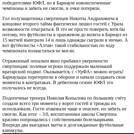
победителями ЮФЛ, но в Барнауле новоиспеченные
чемпионы и забить не смогли, и очки потеряли.
Гол полузащитника смертинцев Никиты Андраховича в
концовке второго тайма фактически лишил гостей с Урала
возможности отыграться. В это не просто поверить хотя бы
потому, что футболисты в оранжевом до визита в Барнаул из
15 матчей выиграли 14 и лишь однажды сыграли в ничью. А
вот футболисты «Алтая» такой стабильностью по ходу
чемпионата похвастаться не могли.
Отраженный пенальти явно прибавил уверенности
смертинцам: полевые игроки поддержали маленький
вратарский подвиг. Оказывается, с «УрФА» можно играть!
Барнаульцы перетерпели в обороне и начали создавать свои
моменты в контратаках. В дебютном сезоне ЮФЛ это
получалось не всегда.
Подопечные тренера Николая Копылова по большому счёту
создали всего три момента у ворот гостей и трижды их
использовали. Гости атаковали чаще и опаснее, но забить не
смогли. Как итог – 3:0, воспитанники школы Смертина
красиво попрощались с собственными болельщиками.
Впереди два выездных матча и долгожданные футбольные
каникулы.