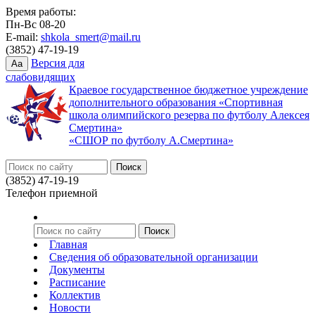
Время работы:
Пн-Вс 08-20
E-mail:
shkola_smert@mail.ru
(3852) 47-19-19
Версия для
Aa
слабовидящих
Краевое государственное бюджетное учреждение
дополнительного образования «Спортивная
школа олимпийского резерва по футболу Алексея
Смертина»
«СШОР по футболу А.Смертина»
(3852) 47-19-19
Телефон приемной
Главная
Сведения об образовательной организации
Документы
Расписание
Коллектив
Новости