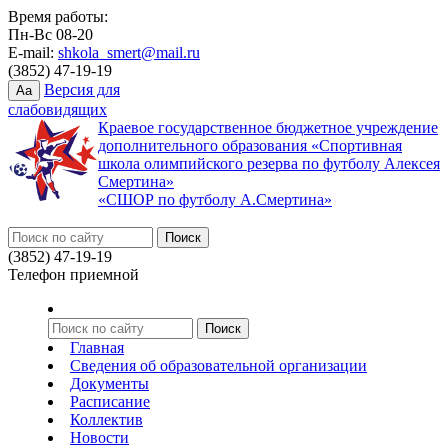
Время работы:
Пн-Вс 08-20
E-mail:
shkola_smert@mail.ru
(3852) 47-19-19
Версия для
Aa
слабовидящих
Краевое государственное бюджетное учреждение
дополнительного образования «Спортивная
школа олимпийского резерва по футболу Алексея
Смертина»
«СШОР по футболу А.Смертина»
(3852) 47-19-19
Телефон приемной
Главная
Сведения об образовательной организации
Документы
Расписание
Коллектив
Новости