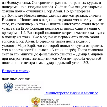
из Новокузнецка. Соперники играли на встречных курсах и
попеременно выходили вперёд. Счёт на 9-й минуте открыли
хозяева поля – отличился Егор Аман. Но до перерыва
футболистам Новокузнецка удались две контратаки: сначала
Владислав Новосёлов в падении отправил мяч в сетку после
того, как голкипер «Алтая» Никита Елистратов отбил первый
удар, затем Егор Сорокин реализовал выход один на один с
вратарём – 1:2. Во второй половине встречи маятник качнулся
в пользу «Алтая». Уже в одной из первых атак вновь забил
головой Егор Аман. В середине тайма после подачи с
углового Марк Барбаков со второй попытки сумел отправить
мяч в ворота гостей и вывел «Алтай» вперёд. Гости сравняли
счёт за три минуты до финального свистка – Дамир Смирнов
при попустительстве защитников «Алтая» прошёл через всё
поле и нанёс неотразимый удар в дальний угол – 3:3.
Возврат к списку
полезные ссылки
Министерство науки и высшего