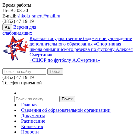
Время работы:
Пн-Вс 08-20
E-mail:
shkola_smert@mail.ru
(3852) 47-19-19
Версия для
Aa
слабовидящих
Краевое государственное бюджетное учреждение
дополнительного образования «Спортивная
школа олимпийского резерва по футболу Алексея
Смертина»
«СШОР по футболу А.Смертина»
(3852) 47-19-19
Телефон приемной
Главная
Сведения об образовательной организации
Документы
Расписание
Коллектив
Новости