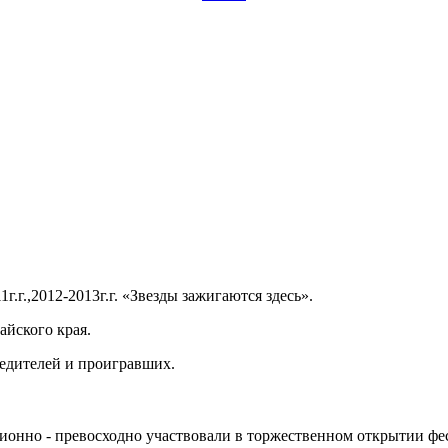
.г.,2012-2013г.г. «Звезды зажигаются здесь».
айского края.
бедителей и проигравших.
ионно - превосходно участвовали в торжественном открытии фе