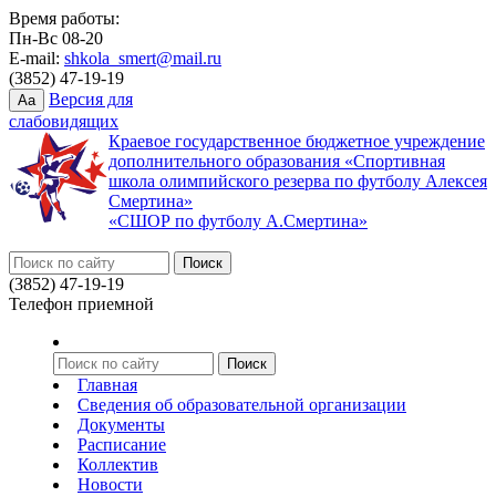
Время работы:
Пн-Вс 08-20
E-mail:
shkola_smert@mail.ru
(3852) 47-19-19
Версия для
Aa
слабовидящих
Краевое государственное бюджетное учреждение
дополнительного образования «Спортивная
школа олимпийского резерва по футболу Алексея
Смертина»
«СШОР по футболу А.Смертина»
(3852) 47-19-19
Телефон приемной
Главная
Сведения об образовательной организации
Документы
Расписание
Коллектив
Новости