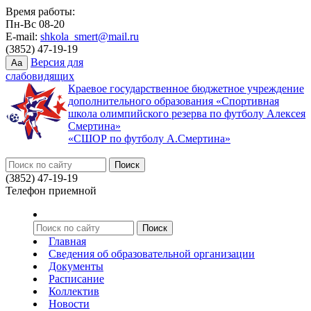
Время работы:
Пн-Вс 08-20
E-mail:
shkola_smert@mail.ru
(3852) 47-19-19
Версия для
Aa
слабовидящих
Краевое государственное бюджетное учреждение
дополнительного образования «Спортивная
школа олимпийского резерва по футболу Алексея
Смертина»
«СШОР по футболу А.Смертина»
(3852) 47-19-19
Телефон приемной
Главная
Сведения об образовательной организации
Документы
Расписание
Коллектив
Новости