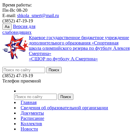
Время работы:
Пн-Вс 08-20
E-mail:
shkola_smert@mail.ru
(3852) 47-19-19
Версия для
Aa
слабовидящих
Краевое государственное бюджетное учреждение
дополнительного образования «Спортивная
школа олимпийского резерва по футболу Алексея
Смертина»
«СШОР по футболу А.Смертина»
(3852) 47-19-19
Телефон приемной
Главная
Сведения об образовательной организации
Документы
Расписание
Коллектив
Новости