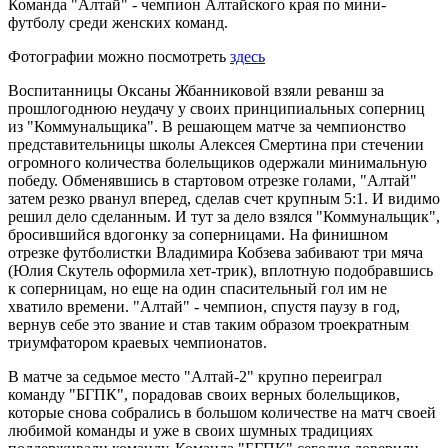
Команда "Алтай" - чемпион Алтайского края по мини-
футболу среди женских команд.
Фотографии можно посмотреть
здесь
Воспитанницы Оксаны Жбанниковой взяли реванш за
прошлогоднюю неудачу у своих принципиальных соперниц
из "Коммунальщика". В решающем матче за чемпионство
представительницы школы Алексея Смертина при стечении
огромного количества болельщиков одержали минимальную
победу. Обменявшись в стартовом отрезке голами, "Алтай"
затем резко рванул вперед, сделав счет крупным 5:1. И видимо
решил дело сделанным. И тут за дело взялся "Коммунальщик",
бросившийся вдогонку за соперницами. На финишном
отрезке футболистки Владимира Кобзева забивают три мяча
(Юлия Скутель оформила хет-трик), вплотную подобравшись
к соперницам, но еще на один спасительный гол им не
хватило времени. "Алтай" - чемпион, спустя паузу в год,
вернув себе это звание и став таким образом троекратным
триумфатором краевых чемпионатов.
В матче за седьмое место "Алтай-2" крупно переиграл
команду "БГПК", порадовав своих верных болельщиков,
которые снова собрались в большом количестве на матч своей
любимой команды и уже в своих шумных традициях