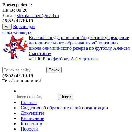
Время работы:
Пн-Вс 08-20
E-mail:
shkola_smert@mail.ru
(3852) 47-19-19
Версия для
Aa
слабовидящих
Краевое государственное бюджетное учреждение
дополнительного образования «Спортивная
школа олимпийского резерва по футболу Алексея
Смертина»
«СШОР по футболу А.Смертина»
(3852) 47-19-19
Телефон приемной
Главная
Сведения об образовательной организации
Документы
Расписание
Коллектив
Новости