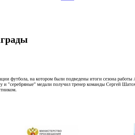
аграды
рации футбола, на котором были подведены итоги сезона работ
болу и "серебряные" медали получил тренер команды Сергей Ша
итником.