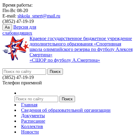
Время работы:
Пн-Вс 08-20
E-mail:
shkola_smert@mail.ru
(3852) 47-19-19
Версия для
Aa
слабовидящих
Краевое государственное бюджетное учреждение
дополнительного образования «Спортивная
школа олимпийского резерва по футболу Алексея
Смертина»
«СШОР по футболу А.Смертина»
(3852) 47-19-19
Телефон приемной
Главная
Сведения об образовательной организации
Документы
Расписание
Коллектив
Новости