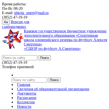
Время работы:
Пн-Вс 08-20
E-mail:
shkola_smert@mail.ru
(3852) 47-19-19
Версия для
Aa
слабовидящих
Краевое государственное бюджетное учреждение
дополнительного образования «Спортивная
школа олимпийского резерва по футболу Алексея
Смертина»
«СШОР по футболу А.Смертина»
(3852) 47-19-19
Телефон приемной
Главная
Сведения об образовательной организации
Документы
Расписание
Коллектив
Новости