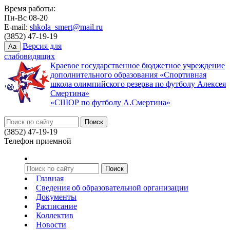
Время работы:
Пн-Вс 08-20
E-mail:
shkola_smert@mail.ru
(3852) 47-19-19
Версия для
Aa
слабовидящих
Краевое государственное бюджетное учреждение
дополнительного образования «Спортивная
школа олимпийского резерва по футболу Алексея
Смертина»
«СШОР по футболу А.Смертина»
(3852) 47-19-19
Телефон приемной
Главная
Сведения об образовательной организации
Документы
Расписание
Коллектив
Новости