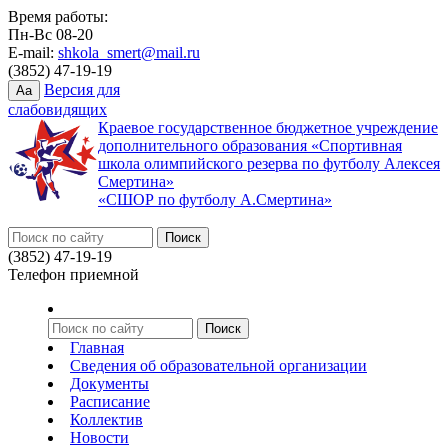
Время работы:
Пн-Вс 08-20
E-mail:
shkola_smert@mail.ru
(3852) 47-19-19
Версия для
Aa
слабовидящих
Краевое государственное бюджетное учреждение
дополнительного образования «Спортивная
школа олимпийского резерва по футболу Алексея
Смертина»
«СШОР по футболу А.Смертина»
(3852) 47-19-19
Телефон приемной
Главная
Сведения об образовательной организации
Документы
Расписание
Коллектив
Новости