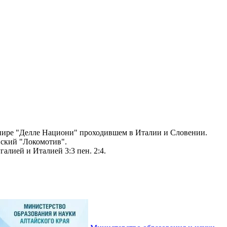
рнире "Делле Национи" проходившем в Италии и Словении.
вский "Локомотив".
алией и Италией 3:3 пен. 2:4.