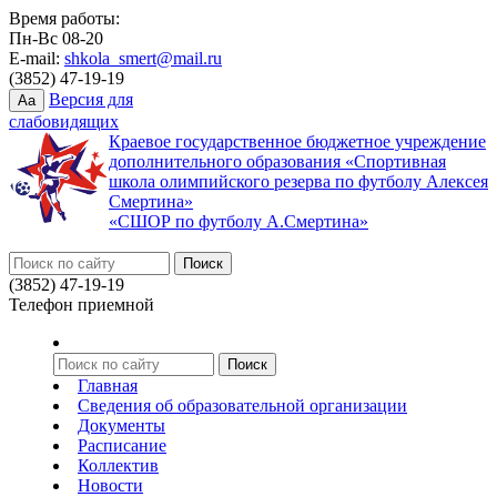
Время работы:
Пн-Вс 08-20
E-mail:
shkola_smert@mail.ru
(3852) 47-19-19
Версия для
Aa
слабовидящих
Краевое государственное бюджетное учреждение
дополнительного образования «Спортивная
школа олимпийского резерва по футболу Алексея
Смертина»
«СШОР по футболу А.Смертина»
(3852) 47-19-19
Телефон приемной
Главная
Сведения об образовательной организации
Документы
Расписание
Коллектив
Новости