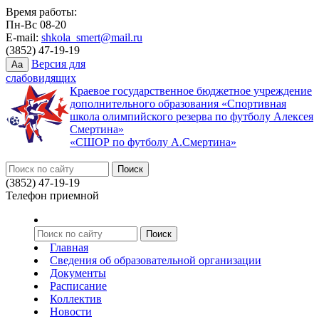
Время работы:
Пн-Вс 08-20
E-mail:
shkola_smert@mail.ru
(3852) 47-19-19
Версия для
Aa
слабовидящих
Краевое государственное бюджетное учреждение
дополнительного образования «Спортивная
школа олимпийского резерва по футболу Алексея
Смертина»
«СШОР по футболу А.Смертина»
(3852) 47-19-19
Телефон приемной
Главная
Сведения об образовательной организации
Документы
Расписание
Коллектив
Новости