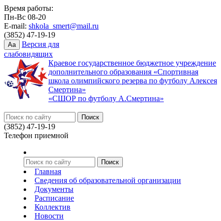
Время работы:
Пн-Вс 08-20
E-mail:
shkola_smert@mail.ru
(3852) 47-19-19
Версия для
Aa
слабовидящих
Краевое государственное бюджетное учреждение
дополнительного образования «Спортивная
школа олимпийского резерва по футболу Алексея
Смертина»
«СШОР по футболу А.Смертина»
(3852) 47-19-19
Телефон приемной
Главная
Сведения об образовательной организации
Документы
Расписание
Коллектив
Новости