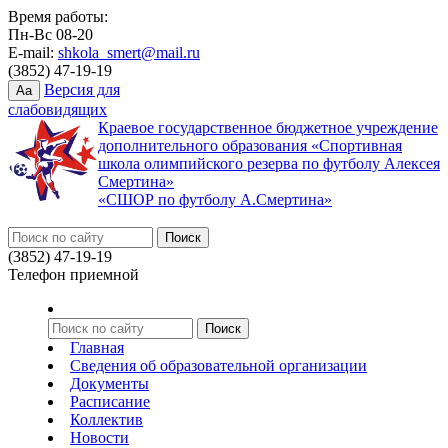
Время работы:
Пн-Вс 08-20
E-mail:
shkola_smert@mail.ru
(3852) 47-19-19
Версия для
Aa
слабовидящих
Краевое государственное бюджетное учреждение
дополнительного образования «Спортивная
школа олимпийского резерва по футболу Алексея
Смертина»
«СШОР по футболу А.Смертина»
(3852) 47-19-19
Телефон приемной
Главная
Сведения об образовательной организации
Документы
Расписание
Коллектив
Новости