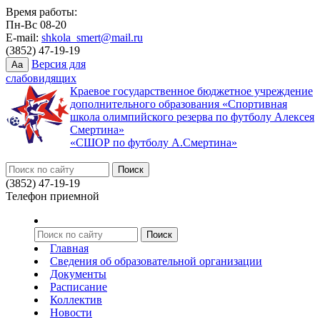
Время работы:
Пн-Вс 08-20
E-mail:
shkola_smert@mail.ru
(3852) 47-19-19
Версия для
Aa
слабовидящих
Краевое государственное бюджетное учреждение
дополнительного образования «Спортивная
школа олимпийского резерва по футболу Алексея
Смертина»
«СШОР по футболу А.Смертина»
(3852) 47-19-19
Телефон приемной
Главная
Сведения об образовательной организации
Документы
Расписание
Коллектив
Новости