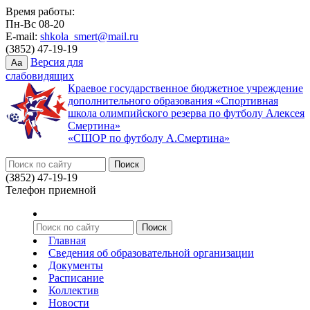
Время работы:
Пн-Вс 08-20
E-mail:
shkola_smert@mail.ru
(3852) 47-19-19
Версия для
Aa
слабовидящих
Краевое государственное бюджетное учреждение
дополнительного образования «Спортивная
школа олимпийского резерва по футболу Алексея
Смертина»
«СШОР по футболу А.Смертина»
(3852) 47-19-19
Телефон приемной
Главная
Сведения об образовательной организации
Документы
Расписание
Коллектив
Новости