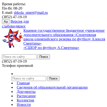
Время работы:
Пн-Вс 08-20
E-mail:
shkola_smert@mail.ru
(3852) 47-19-19
Версия для
Aa
слабовидящих
Краевое государственное бюджетное учреждение
дополнительного образования «Спортивная
школа олимпийского резерва по футболу Алексея
Смертина»
«СШОР по футболу А.Смертина»
(3852) 47-19-19
Телефон приемной
Главная
Сведения об образовательной организации
Документы
Расписание
Коллектив
Новости