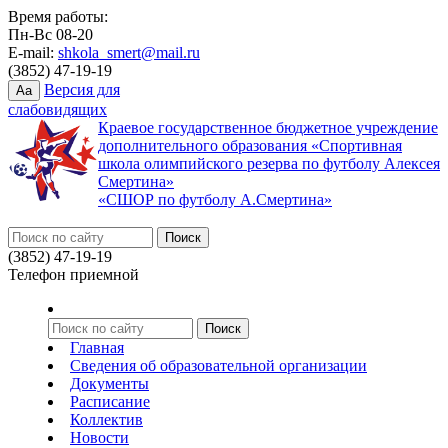
Время работы:
Пн-Вс 08-20
E-mail:
shkola_smert@mail.ru
(3852) 47-19-19
Версия для
Aa
слабовидящих
Краевое государственное бюджетное учреждение
дополнительного образования «Спортивная
школа олимпийского резерва по футболу Алексея
Смертина»
«СШОР по футболу А.Смертина»
(3852) 47-19-19
Телефон приемной
Главная
Сведения об образовательной организации
Документы
Расписание
Коллектив
Новости