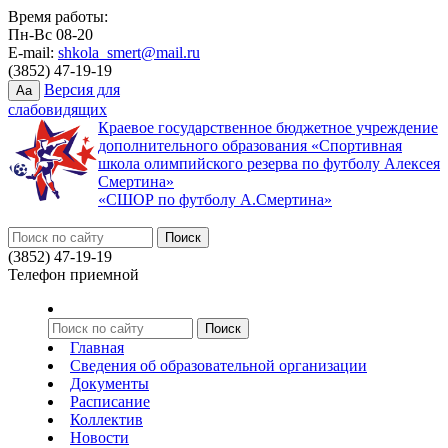
Время работы:
Пн-Вс 08-20
E-mail:
shkola_smert@mail.ru
(3852) 47-19-19
Версия для
Aa
слабовидящих
Краевое государственное бюджетное учреждение
дополнительного образования «Спортивная
школа олимпийского резерва по футболу Алексея
Смертина»
«СШОР по футболу А.Смертина»
(3852) 47-19-19
Телефон приемной
Главная
Сведения об образовательной организации
Документы
Расписание
Коллектив
Новости