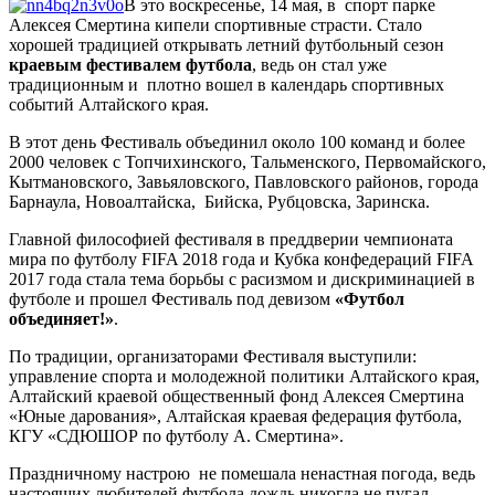
В это воскресенье, 14 мая, в спорт парке
Алексея Смертина кипели спортивные страсти. Стало
хорошей традицией открывать летний футбольный сезон
краевым фестивалем футбола
, ведь он стал уже
традиционным и плотно вошел в календарь спортивных
событий Алтайского края.
В этот день Фестиваль объединил около 100 команд и более
2000 человек с Топчихинского, Тальменского, Первомайского,
Кытмановского, Завьяловского, Павловского районов, города
Барнаула, Новоалтайска, Бийска, Рубцовска, Заринска.
Главной философией фестиваля в преддверии чемпионата
мира по футболу FIFA 2018 года и Кубка конфедераций FIFA
2017 года стала тема борьбы с расизмом и дискриминацией в
футболе и прошел Фестиваль под девизом
«Футбол
объединяет!»
.
По традиции, организаторами Фестиваля выступили:
управление спорта и молодежной политики Алтайского края,
Алтайский краевой общественный фонд Алексея Смертина
«Юные дарования», Алтайская краевая федерация футбола,
КГУ «СДЮШОР по футболу А. Смертина».
Праздничному настрою не помешала ненастная погода, ведь
настоящих любителей футбола дождь никогда не пугал.