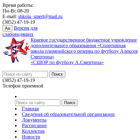
Время работы:
Пн-Вс 08-20
E-mail:
shkola_smert@mail.ru
(3852) 47-19-19
Версия для
Aa
слабовидящих
Краевое государственное бюджетное учреждение
дополнительного образования «Спортивная
школа олимпийского резерва по футболу Алексея
Смертина»
«СШОР по футболу А.Смертина»
(3852) 47-19-19
Телефон приемной
Главная
Сведения об образовательной организации
Документы
Расписание
Коллектив
Новости