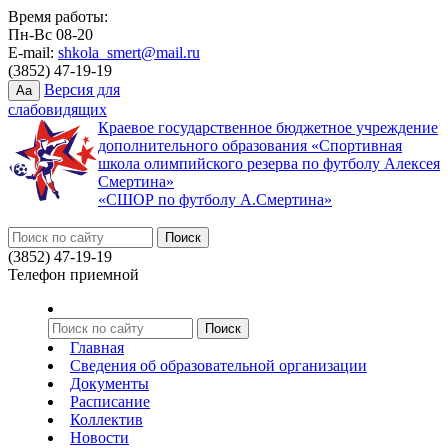
Время работы:
Пн-Вс 08-20
E-mail:
shkola_smert@mail.ru
(3852) 47-19-19
Версия для
Aa
слабовидящих
Краевое государственное бюджетное учреждение
дополнительного образования «Спортивная
школа олимпийского резерва по футболу Алексея
Смертина»
«СШОР по футболу А.Смертина»
(3852) 47-19-19
Телефон приемной
Главная
Сведения об образовательной организации
Документы
Расписание
Коллектив
Новости