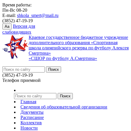
Время работы:
Пн-Вс 08-20
E-mail:
shkola_smert@mail.ru
(3852) 47-19-19
Версия для
Aa
слабовидящих
Краевое государственное бюджетное учреждение
дополнительного образования «Спортивная
школа олимпийского резерва по футболу Алексея
Смертина»
«СШОР по футболу А.Смертина»
(3852) 47-19-19
Телефон приемной
Главная
Сведения об образовательной организации
Документы
Расписание
Коллектив
Новости