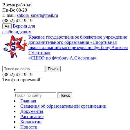
Время работы:
Пн-Вс 08-20
E-mail:
shkola_smert@mail.ru
(3852) 47-19-19
Версия для
Aa
слабовидящих
Краевое государственное бюджетное учреждение
дополнительного образования «Спортивная
школа олимпийского резерва по футболу Алексея
Смертина»
«СШОР по футболу А.Смертина»
(3852) 47-19-19
Телефон приемной
Главная
Сведения об образовательной организации
Документы
Расписание
Коллектив
Новости