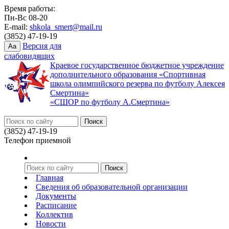
Время работы:
Пн-Вс 08-20
E-mail:
shkola_smert@mail.ru
(3852) 47-19-19
Версия для
Aa
слабовидящих
Краевое государственное бюджетное учреждение
дополнительного образования «Спортивная
школа олимпийского резерва по футболу Алексея
Смертина»
«СШОР по футболу А.Смертина»
(3852) 47-19-19
Телефон приемной
Главная
Сведения об образовательной организации
Документы
Расписание
Коллектив
Новости