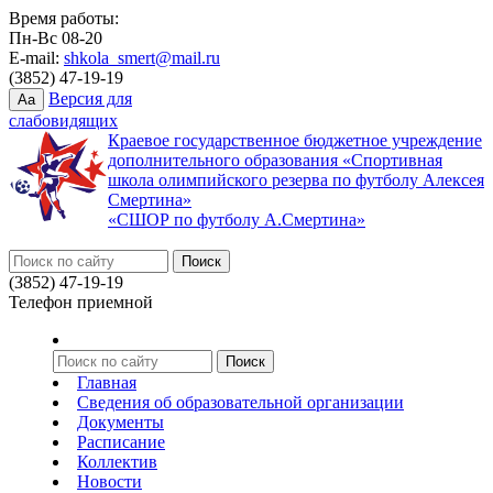
Время работы:
Пн-Вс 08-20
E-mail:
shkola_smert@mail.ru
(3852) 47-19-19
Версия для
Aa
слабовидящих
Краевое государственное бюджетное учреждение
дополнительного образования «Спортивная
школа олимпийского резерва по футболу Алексея
Смертина»
«СШОР по футболу А.Смертина»
(3852) 47-19-19
Телефон приемной
Главная
Сведения об образовательной организации
Документы
Расписание
Коллектив
Новости