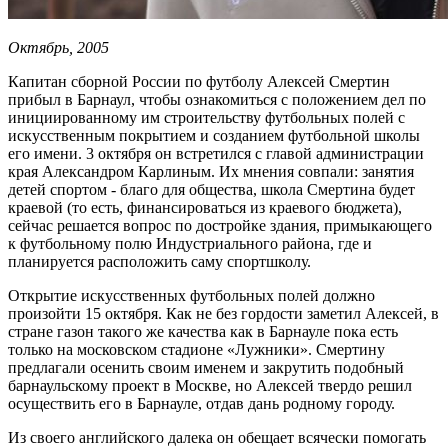
Октябрь, 2005
Капитан сборной России по футболу Алексей Смертин
прибыл в Барнаул, чтобы ознакомиться с положением дел по
инициированному им строительству футбольных полей с
искусственным покрытием и созданием футбольной школы
его имени. 3 октября он встретился с главой администрации
края Александром Карлиным. Их мнения совпали: занятия
детей спортом - благо для общества, школа Смертина будет
краевой (то есть, финансироваться из краевого бюджета),
сейчас решается вопрос по достройке здания, примыкающего
к футбольному полю Индустриального района, где и
планируется расположить саму спортшколу.
Открытие искусственных футбольных полей должно
произойти 15 октября. Как не без гордости заметил Алексей, в
стране газон такого же качества как в Барнауле пока есть
только на московском стадионе «Лужники». Смертину
предлагали осенить своим именем и закрутить подобный
барнаульскому проект в Москве, но Алексей твердо решил
осуществить его в Барнауле, отдав дань родному городу.
Из своего английского далека он обещает всячески помогать