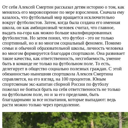
От себя Алексей Смертин рассказал детям историю о том, как
менялось его мировоззрение по мере взросления. Сначала ему
казалось, что футбольный мир вращается исключительно
вокруг футболистов. Затем, когда была создана его именная
школа, он как амбициозный человек считал, что главное,
выдать на-гора как можно больше квалифицированных
футболистов. Но затем понял, что футбол - это не только
спортивный, но и во многом социальный феномен. Помимо
семьи и обычной образовательной школы, личность человека
во многом формируется благодаря спортшколе. Она развивает
такие качества, как ответственность, несгибаемость, умение
быть в команде не только на футбольном поле. То есть,
делегирует в общество социально полезных граждан. С этой
обязанностью нынешняя спортшкола Алексея Смертина
справляется, на его взгляд, на 100 процентов. Юным
спортсменам экс-капитан сборной России по футболу
пожелал не бояться брать на себя ответственность не только
на футбольном поле, но и за его пределами, быть
благодарными за все испытания, которые выпадают: ведь
расти можно только через преодоление.