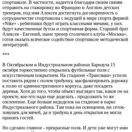
спортшколе. В частности, надеется благодаря своим связям
отправить на стажировку во Францию и Англию детских
тренеров, под имя Алексея достигнута договоренность о
сотрудничестве спортшколы с ведущей в мире спорта фирмой
«Nike» - ребятишки будут играть классными мячами, у них
будут качественные бутсы и спортивная форма. Старший брат
Алексея - Евгений, ныне тренер столичного клуба «Москва»,
готов оказать всяческое содействие спортшколе методической
литературой.
***
В Октябрьском и Индустриальном районах Барнаула 15
октября торжественно открылись футбольные поля с
искусственным покрытием. На стадионе «Трансмаш» успели
поставить рядом с полем трибунку, заасфальтировать дорожку
к полю от административного корпуса, даже посадить
деревья. Хотя до того, чтобы объект выглядел так, каков он на
проекте, кое-что надо еще доделать - продолжить то же
озеленение. Еще больше недоделок на стадионе в парке
Индустриального района. Там пока ни освещения, ни сеток-
ловушек для мячей, да и трибуна в день открытия не могла
принять гостей.
Но сделано главное - прекрасные поля. И дети уже могут ими