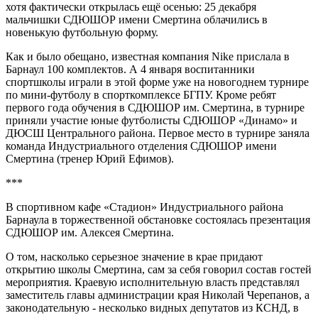
хотя фактически открылась ещё осенью: 25 декабря
мальчишки СДЮШОР имени Смертина облачились в
новенькую футбольную форму.
Как и было обещано, известная компания Nike прислала в
Барнаул 100 комплектов. А 4 января воспитанники
спортшколы играли в этой форме уже на новогоднем турнире
по мини-футболу в спорткомплексе БГПУ. Кроме ребят
первого года обучения в СДЮШОР им. Смертина, в турнире
приняли участие юные футболисты СДЮШОР «Динамо» и
ДЮСШ Центрального района. Первое место в турнире заняла
команда Индустриального отделения СДЮШОР имени
Смертина (тренер Юрий Ефимов).
***
В спортивном кафе «Стадион» Индустриального района
Барнаула в торжественной обстановке состоялась презентация
СДЮШОР им. Алексея Смертина.
О том, насколько серьезное значение в крае придают
открытию школы Смертина, сам за себя говорил состав гостей
мероприятия. Краевую исполнительную власть представлял
заместитель главы администрации края Николай Черепанов, а
законодательную - несколько видных депутатов из КСНД, в