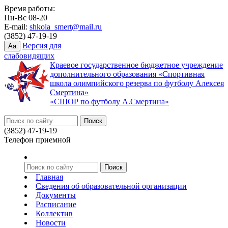
Время работы:
Пн-Вс 08-20
E-mail:
shkola_smert@mail.ru
(3852) 47-19-19
Версия для
Aa
слабовидящих
Краевое государственное бюджетное учреждение
дополнительного образования «Спортивная
школа олимпийского резерва по футболу Алексея
Смертина»
«СШОР по футболу А.Смертина»
(3852) 47-19-19
Телефон приемной
Главная
Сведения об образовательной организации
Документы
Расписание
Коллектив
Новости