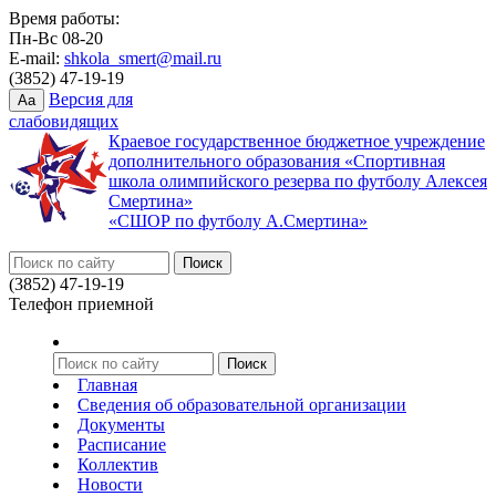
Время работы:
Пн-Вс 08-20
E-mail:
shkola_smert@mail.ru
(3852) 47-19-19
Версия для
Aa
слабовидящих
Краевое государственное бюджетное учреждение
дополнительного образования «Спортивная
школа олимпийского резерва по футболу Алексея
Смертина»
«СШОР по футболу А.Смертина»
(3852) 47-19-19
Телефон приемной
Главная
Сведения об образовательной организации
Документы
Расписание
Коллектив
Новости