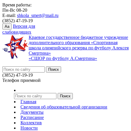
Время работы:
Пн-Вс 08-20
E-mail:
shkola_smert@mail.ru
(3852) 47-19-19
Версия для
Aa
слабовидящих
Краевое государственное бюджетное учреждение
дополнительного образования «Спортивная
школа олимпийского резерва по футболу Алексея
Смертина»
«СШОР по футболу А.Смертина»
(3852) 47-19-19
Телефон приемной
Главная
Сведения об образовательной организации
Документы
Расписание
Коллектив
Новости