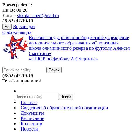
Время работы:
Пн-Вс 08-20
E-mail:
shkola_smert@mail.ru
(3852) 47-19-19
Версия для
Aa
слабовидящих
Краевое государственное бюджетное учреждение
дополнительного образования «Спортивная
школа олимпийского резерва по футболу Алексея
Смертина»
«СШОР по футболу А.Смертина»
(3852) 47-19-19
Телефон приемной
Главная
Сведения об образовательной организации
Документы
Расписание
Коллектив
Новости